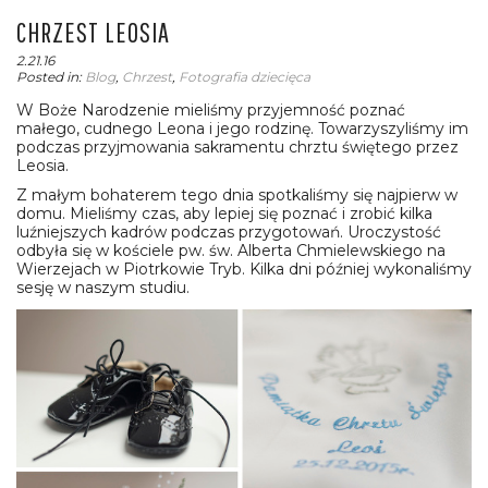
CHRZEST LEOSIA
2.21.16
Posted in:
Blog
,
Chrzest
,
Fotografia dziecięca
W Boże Narodzenie mieliśmy przyjemność poznać
małego, cudnego Leona i jego rodzinę. Towarzyszyliśmy im
podczas przyjmowania sakramentu chrztu świętego przez
Leosia.
Z małym bohaterem tego dnia spotkaliśmy się najpierw w
domu. Mieliśmy czas, aby lepiej się poznać i zrobić kilka
luźniejszych kadrów podczas przygotowań. Uroczystość
odbyła się w kościele pw. św. Alberta Chmielewskiego na
Wierzejach w Piotrkowie Tryb. Kilka dni później wykonaliśmy
sesję w naszym studiu.