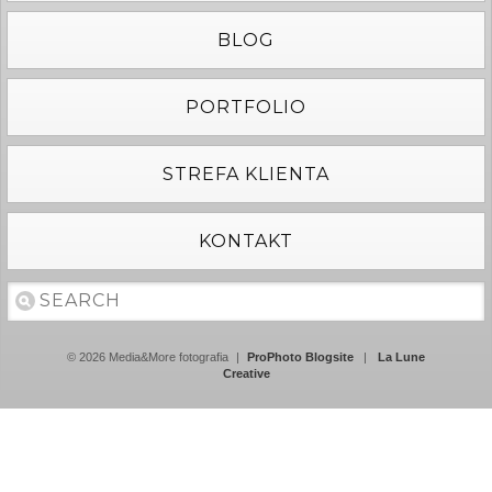
BLOG
PORTFOLIO
STREFA KLIENTA
KONTAKT
© 2026 Media&More fotografia
|
ProPhoto Blogsite
|
La Lune
Creative