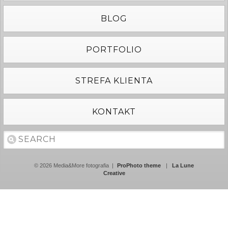
BLOG
PORTFOLIO
STREFA KLIENTA
KONTAKT
© 2026 Media&More fotografia
|
ProPhoto theme
|
La Lune
Creative