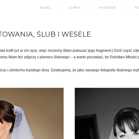
BLOG
O NAS
HISTORIE
P
OTOWANIA, ŚLUB I WESELE
afała trafił już w ich ręce, więc możemy Wam pokazać jego fragment:) Dziś część zdj
ażemy Wam też zdjęcia z pleneru ślubnego – a warto poczekać, bo Państwo Młodzi
cia i uśmiechu każdego dnia. Dziękujemy, że jako swojego fotografa ślubnego wybr