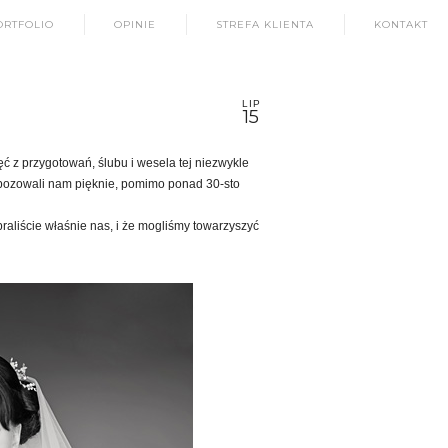
ORTFOLIO
OPINIE
STREFA KLIENTA
KONTAKT
LIP
15
ęć z przygotowań, ślubu i wesela tej niezwykle
 pozowali nam pięknie, pomimo ponad 30-sto
aliście właśnie nas, i że mogliśmy towarzyszyć