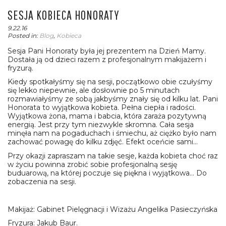
SESJA KOBIECA HONORATY
9.22.16
Posted in:
Blog
,
Kobieca
Sesja Pani Honoraty była jej prezentem na Dzień Mamy.
Dostała ją od dzieci razem z profesjonalnym makijażem i
fryzurą.
Kiedy spotkałyśmy się na sesji, początkowo obie czułyśmy
się lekko niepewnie, ale dosłownie po 5 minutach
rozmawiałyśmy ze sobą jakbyśmy znały się od kilku lat. Pani
Honorata to wyjątkowa kobieta. Pełna ciepła i radości.
Wyjątkowa żona, mama i babcia, która zaraża pozytywną
energią. Jest przy tym niezwykle skromna. Cała sesja
minęła nam na pogaduchach i śmiechu, aż ciężko było nam
zachować powagę do kilku zdjęć. Efekt oceńcie sami…
Przy okazji zapraszam na takie sesje, każda kobieta choć raz
w życiu powinna zrobić sobie profesjonalną sesję
buduarową, na której poczuje się piękna i wyjątkowa… Do
zobaczenia na sesji.
Makijaż: Gabinet Pielęgnacji i Wizażu Angelika Pasieczyńska
Fryzura: Jakub Baur.