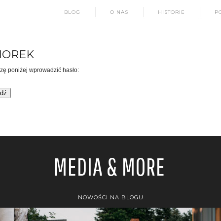
BLOG
O NAS
HISTORIE
P
IOREK
szę poniżej wprowadzić hasło:
MEDIA & MORE
NOWOŚCI NA BLOGU