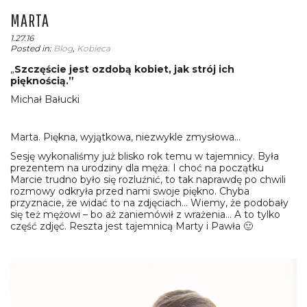
MARTA
1.27.16
Posted in:
Blog
,
Kobieca
„
Szczęście jest ozdobą kobiet, jak strój ich
pięknością.”
Michał Bałucki
Marta. Piękna, wyjątkowa, niezwykle zmysłowa…
Sesję wykonaliśmy już blisko rok temu w tajemnicy. Była
prezentem na urodziny dla męża. I choć na początku
Marcie trudno było się rozluźnić, to tak naprawdę po chwili
rozmowy odkryła przed nami swoje piękno. Chyba
przyznacie, że widać to na zdjęciach… Wiemy, że podobały
się też mężowi – bo aż zaniemówił z wrażenia… A to tylko
część zdjęć. Reszta jest tajemnicą Marty i Pawła 🙂