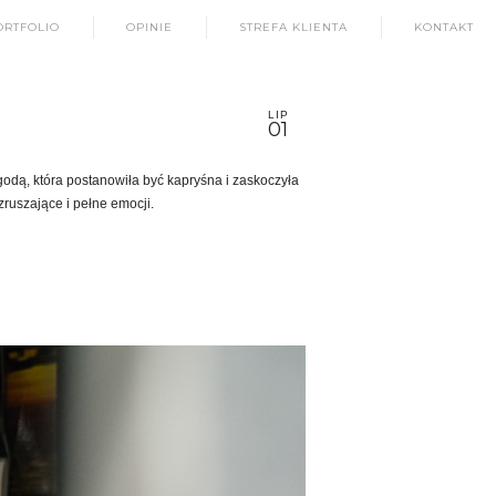
ORTFOLIO
OPINIE
STREFA KLIENTA
KONTAKT
LIP
01
godą, która postanowiła być kapryśna i zaskoczyła
ruszające i pełne emocji.