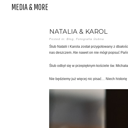
MEDIA & MORE
NATALIA & KAROL
Posted in:
Blog
,
Fotografia ślubna
Ślub Natalii i Karola został przygotowany z dbało
nas deszczem. Ale nawet on nie mógł popsuć Państ
Ślub odbył się w przepięknym kościele św. Michał
Nie będziemy już więcej nic pisać… Niech histori