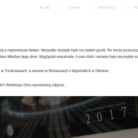
BLOG
O NAS
HISTORIE
P
ścią o najmniejsze detale. Wszystko dopięte było na ostatni guzik. No może poza po
wu Młodym tego dnia. Wyglądali wspaniale. A sam ślub i wesele były niezwykle wz
a w Truskolasach, a wesele w Restauracji u Wąsińskich w Oleśnie.
ę Ich Wielkiego Dnia opowiedzą zdjęcia…