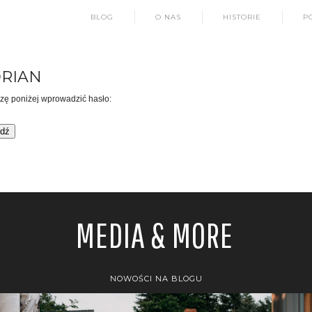
BLOG
O NAS
HISTORIE
P
DRIAN
szę poniżej wprowadzić hasło:
MEDIA & MORE
NOWOŚCI NA BLOGU