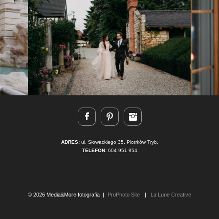
ADRES:
ul. Słowackiego 35, Piotrków Tryb.
TELEFON:
604 951 954
© 2026 Media&More fotografia
|
ProPhoto Site
|
La Lune Creative