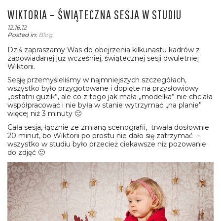
WIKTORIA – ŚWIĄTECZNA SESJA W STUDIU
12.16.12
Posted in:
Blog
Dziś zapraszamy Was do obejrzenia kilkunastu kadrów z
zapowiadanej już wcześniej, świątecznej sesji dwuletniej
Wiktorii.
Sesję przemyśleliśmy w najmniejszych szczegółach,
wszystko było przygotowane i dopięte na przysłowiowy
„ostatni guzik”, ale co z tego jak mała „modelka” nie chciała
współpracować i nie była w stanie wytrzymać „na planie”
więcej niż 3 minuty 🙂
Cała sesja, łącznie ze zmianą scenografii, trwała dosłownie
20 minut, bo Wiktorii po prostu nie dało się zatrzymać –
wszystko w studiu było przecież ciekawsze niż pozowanie
do zdjęć 🙂