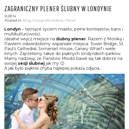
ZAGRANICZNY PLENER ŚLUBNY W LONDYNIE
9.28.14
Posted in:
Blog
,
Fotografia ślubna
,
Plener
Londyn
– tętniące życiem miasto, pełne kontrastów, barw i
multikulturowości.
Idealne wręcz miejsce na
ślubny plener
. Razem z Moniką i
Pawłem odwiedziliśmy wspaniałe miejsca: Tower Bridge, St.
Paul’s Cathedral, Somerset House, Canary Wharf i wiele
innych. Zajrzeliśmy także do pięknych londyńskich parków.
Mamy nadzieję, że Państwo Młodzi bawili się tak dobrze na
swojej
sesji ślubnej
jak my 🙂
A jak było pięknie chyba najlepiej pokażą zdjęcia…