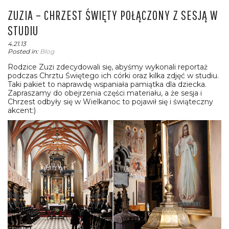
ZUZIA – CHRZEST ŚWIĘTY POŁĄCZONY Z SESJĄ W
STUDIU
4.21.13
Posted in:
Blog
Rodzice Zuzi zdecydowali się, abyśmy wykonali reportaż
podczas Chrztu Świętego ich córki oraz kilka zdjęć w studiu.
Taki pakiet to naprawdę wspaniała pamiątka dla dziecka.
Zapraszamy do obejrzenia części materiału, a że sesja i
Chrzest odbyły się w Wielkanoc to pojawił się i świąteczny
akcent:)