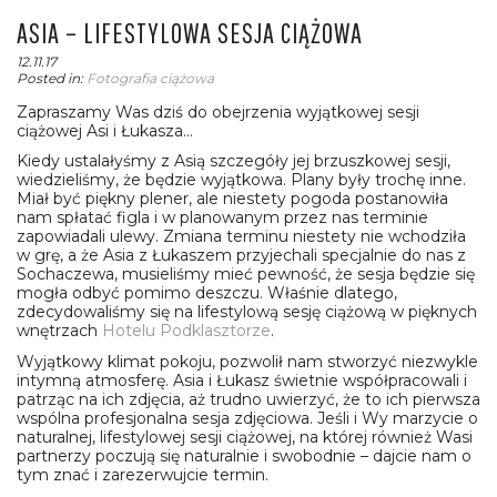
ASIA – LIFESTYLOWA SESJA CIĄŻOWA
12.11.17
Posted in:
Fotografia ciążowa
Zapraszamy Was dziś do obejrzenia wyjątkowej sesji
ciążowej Asi i Łukasza…
Kiedy ustalałyśmy z Asią szczegóły jej brzuszkowej sesji,
wiedzieliśmy, że będzie wyjątkowa. Plany były trochę inne.
Miał być piękny plener, ale niestety pogoda postanowiła
nam spłatać figla i w planowanym przez nas terminie
zapowiadali ulewy. Zmiana terminu niestety nie wchodziła
w grę, a że Asia z Łukaszem przyjechali specjalnie do nas z
Sochaczewa, musieliśmy mieć pewność, że sesja będzie się
mogła odbyć pomimo deszczu. Właśnie dlatego,
zdecydowaliśmy się na lifestylową sesję ciążową w pięknych
wnętrzach
Hotelu Podklasztorze
.
Wyjątkowy klimat pokoju, pozwolił nam stworzyć niezwykle
intymną atmosferę. Asia i Łukasz świetnie współpracowali i
patrząc na ich zdjęcia, aż trudno uwierzyć, że to ich pierwsza
wspólna profesjonalna sesja zdjęciowa. Jeśli i Wy marzycie o
naturalnej, lifestylowej sesji ciążowej, na której również Wasi
partnerzy poczują się naturalnie i swobodnie – dajcie nam o
tym znać i zarezerwujcie termin.