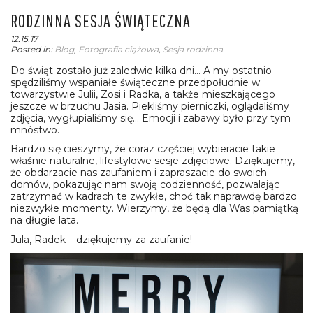
RODZINNA SESJA ŚWIĄTECZNA
12.15.17
Posted in:
Blog
,
Fotografia ciążowa
,
Sesja rodzinna
Do świąt zostało już zaledwie kilka dni… A my ostatnio
spędziliśmy wspaniałe świąteczne przedpołudnie w
towarzystwie Julii, Zosi i Radka, a także mieszkającego
jeszcze w brzuchu Jasia. Piekliśmy pierniczki, oglądaliśmy
zdjęcia, wygłupialiśmy się… Emocji i zabawy było przy tym
mnóstwo.
Bardzo się cieszymy, że coraz częściej wybieracie takie
właśnie naturalne, lifestylowe sesje zdjęciowe. Dziękujemy,
że obdarzacie nas zaufaniem i zapraszacie do swoich
domów, pokazując nam swoją codzienność, pozwalając
zatrzymać w kadrach te zwykłe, choć tak naprawdę bardzo
niezwykłe momenty. Wierzymy, że będą dla Was pamiątką
na długie lata.
Jula, Radek – dziękujemy za zaufanie!