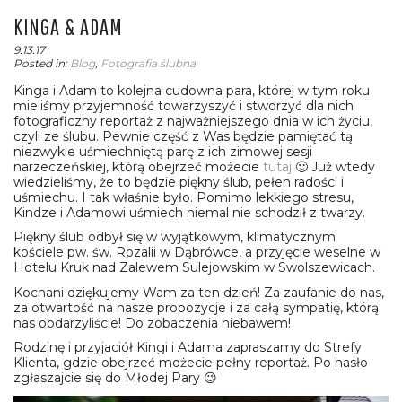
KINGA & ADAM
9.13.17
Posted in:
Blog
,
Fotografia ślubna
Kinga i Adam to kolejna cudowna para, której w tym roku
mieliśmy przyjemność towarzyszyć i stworzyć dla nich
fotograficzny reportaż z najważniejszego dnia w ich życiu,
czyli ze ślubu. Pewnie część z Was będzie pamiętać tą
niezwykle uśmiechniętą parę z ich zimowej sesji
narzeczeńskiej, którą obejrzeć możecie
tutaj
🙂 Już wtedy
wiedzieliśmy, że to będzie piękny ślub, pełen radości i
uśmiechu. I tak właśnie było. Pomimo lekkiego stresu,
Kindze i Adamowi uśmiech niemal nie schodził z twarzy.
Piękny ślub odbył się w wyjątkowym, klimatycznym
kościele pw. św. Rozalii w Dąbrówce, a przyjęcie weselne w
Hotelu Kruk nad Zalewem Sulejowskim w Swolszewicach.
Kochani dziękujemy Wam za ten dzień! Za zaufanie do nas,
za otwartość na nasze propozycje i za całą sympatię, którą
nas obdarzyliście! Do zobaczenia niebawem!
Rodzinę i przyjaciół Kingi i Adama zapraszamy do Strefy
Klienta, gdzie obejrzeć możecie pełny reportaż. Po hasło
zgłaszajcie się do Młodej Pary 😉