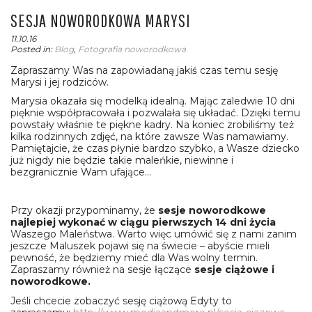
SESJA NOWORODKOWA MARYSI
11.10.16
Posted in:
Blog
,
Fotografia noworodkowa
Zapraszamy Was na zapowiadaną jakiś czas temu sesję
Marysi i jej rodziców.
Marysia okazała się modelką idealną. Mając zaledwie 10 dni
pięknie współpracowała i pozwalała się układać. Dzięki temu
powstały właśnie te piękne kadry. Na koniec zrobiliśmy też
kilka rodzinnych zdjęć, na które zawsze Was namawiamy.
Pamiętajcie, że czas płynie bardzo szybko, a Wasze dziecko
już nigdy nie będzie takie maleńkie, niewinne i
bezgranicznie Wam ufające…
Przy okazji przypominamy, że
sesje noworodkowe
najlepiej wykonać w ciągu pierwszych 14 dni życia
Waszego Maleństwa. Warto więc umówić się z nami zanim
jeszcze Maluszek pojawi się na świecie – abyście mieli
pewność, że będziemy mieć dla Was wolny termin.
Zapraszamy również na sesje łączące
sesje ciążowe i
noworodkowe.
Jeśli chcecie zobaczyć sesję ciążową Edyty to