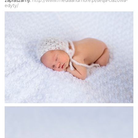
zapraszamy:
http://www.mediaandmore.pl/sesja-ciazowa-
edyty/