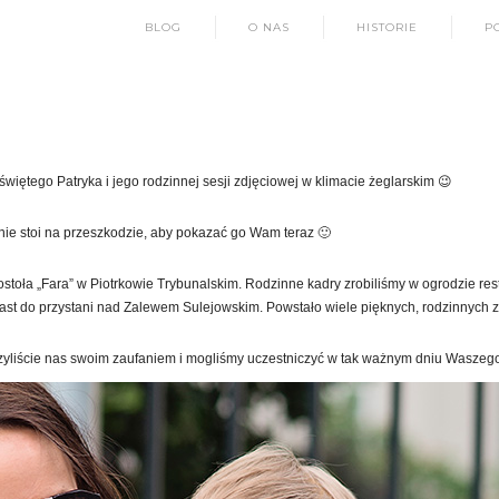
BLOG
O NAS
HISTORIE
P
więtego Patryka i jego rodzinnej sesji zdjęciowej w klimacie żeglarskim 😉
 nie stoi na przeszkodzie, aby pokazać go Wam teraz 🙂
stoła „Fara” w Piotrkowie Trybunalskim. Rodzinne kadry zrobiliśmy w ogrodzie rest
miast do przystani nad Zalewem Sulejowskim. Powstało wiele pięknych, rodzinnyc
rzyliście nas swoim zaufaniem i mogliśmy uczestniczyć w tak ważnym dniu Waszeg