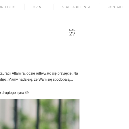
ORTFOLIO
OPINIE
STREFA KLIENTA
KONTAKT
CZE
27
auracji Altamira, gdzie odbywało się przyjęcie. Na
h zdjęć. Mamy nadzieję, że Wam się spodobają…
o drugiego syna 🙂