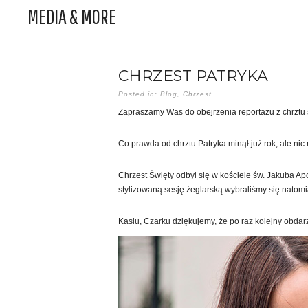
MEDIA & MORE
CHRZEST PATRYKA
Posted in:
Blog
,
Chrzest
Zapraszamy Was do obejrzenia reportażu z chrztu ś
Co prawda od chrztu Patryka minął już rok, ale nic
Chrzest Święty odbył się w kościele św. Jakuba Apo
stylizowaną sesję żeglarską wybraliśmy się nato
Kasiu, Czarku dziękujemy, że po raz kolejny obda